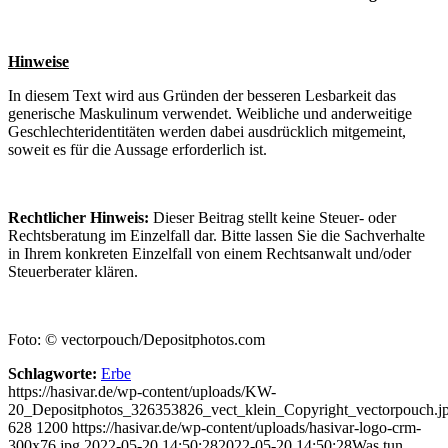
Hinweise
In diesem Text wird aus Gründen der besseren Lesbarkeit das
generische Maskulinum verwendet. Weibliche und anderweitige
Geschlechteridentitäten werden dabei ausdrücklich mitgemeint,
soweit es für die Aussage erforderlich ist.
Rechtlicher Hinweis:
Dieser Beitrag stellt keine Steuer- oder
Rechtsberatung im Einzelfall dar. Bitte lassen Sie die Sachverhalte
in Ihrem konkreten Einzelfall von einem Rechtsanwalt und/oder
Steuerberater klären.
Foto: © vectorpouch/Depositphotos.com
Schlagworte:
Erbe
https://hasivar.de/wp-content/uploads/KW-
20_Depositphotos_326353826_vect_klein_Copyright_vectorpouch.j
628
1200
https://hasivar.de/wp-content/uploads/hasivar-logo-crm-
300x76.jpg
2022-05-20 14:50:28
2022-05-20 14:50:28
Was tun,