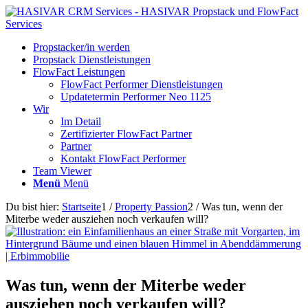
Propstacker/in werden
Propstack Dienstleistungen
FlowFact Leistungen
FlowFact Performer Dienstleistungen
Updatetermin Performer Neo 1125
Wir
Im Detail
Zertifizierter FlowFact Partner
Partner
Kontakt FlowFact Performer
Team Viewer
Menü
Menü
Du bist hier:
Startseite
1
/
Property Passion
2
/
Was tun, wenn der
Miterbe weder ausziehen noch verkaufen will?
Was tun, wenn der Miterbe weder
ausziehen noch verkaufen will?