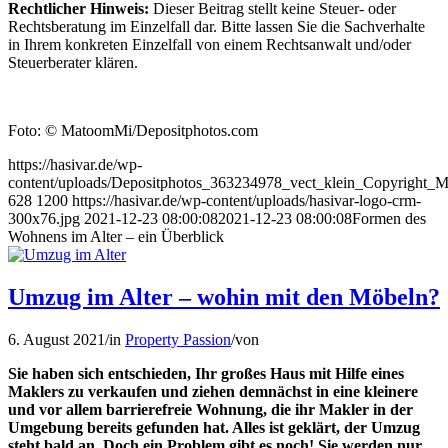
Rechtlicher Hinweis:
Dieser Beitrag stellt keine Steuer- oder
Rechtsberatung im Einzelfall dar. Bitte lassen Sie die Sachverhalte
in Ihrem konkreten Einzelfall von einem Rechtsanwalt und/oder
Steuerberater klären.
Foto: © MatoomMi/Depositphotos.com
https://hasivar.de/wp-
content/uploads/Depositphotos_363234978_vect_klein_Copyright_
628
1200
https://hasivar.de/wp-content/uploads/hasivar-logo-crm-
300x76.jpg
2021-12-23 08:00:08
2021-12-23 08:00:08
Formen des
Wohnens im Alter – ein Überblick
Umzug im Alter – wohin mit den Möbeln?
6. August 2021
/
in
Property Passion
/
von
Sie haben sich entschieden, Ihr großes Haus mit Hilfe eines
Maklers zu verkaufen und ziehen demnächst in eine kleinere
und vor allem barrierefreie Wohnung, die ihr Makler in der
Umgebung bereits gefunden hat. Alles ist geklärt, der Umzug
steht bald an. Doch ein Problem gibt es noch! Sie werden nur