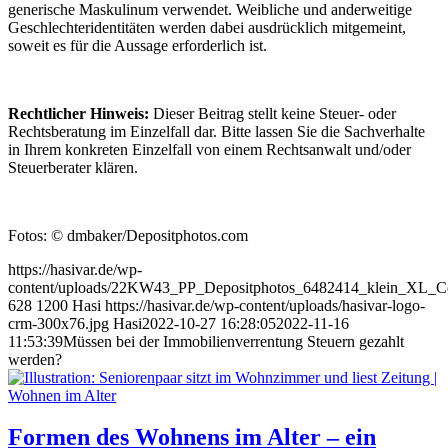
generische Maskulinum verwendet. Weibliche und anderweitige
Geschlechteridentitäten werden dabei ausdrücklich mitgemeint,
soweit es für die Aussage erforderlich ist.
Rechtlicher Hinweis:
Dieser Beitrag stellt keine Steuer- oder
Rechtsberatung im Einzelfall dar. Bitte lassen Sie die Sachverhalte
in Ihrem konkreten Einzelfall von einem Rechtsanwalt und/oder
Steuerberater klären.
Fotos: © dmbaker/Depositphotos.com
https://hasivar.de/wp-
content/uploads/22KW43_PP_Depositphotos_6482414_klein_XL_Co
628
1200
Hasi
https://hasivar.de/wp-content/uploads/hasivar-logo-
crm-300x76.jpg
Hasi
2022-10-27 16:28:05
2022-11-16
11:53:39
Müssen bei der Immobilienverrentung Steuern gezahlt
werden?
Formen des Wohnens im Alter – ein