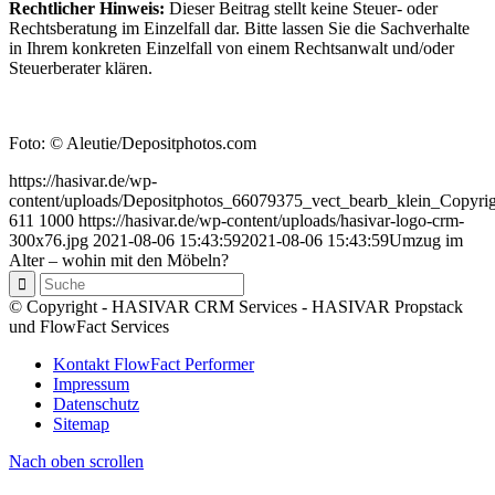
Rechtlicher Hinweis:
Dieser Beitrag stellt keine Steuer- oder
Rechtsberatung im Einzelfall dar. Bitte lassen Sie die Sachverhalte
in Ihrem konkreten Einzelfall von einem Rechtsanwalt und/oder
Steuerberater klären.
Foto: © Aleutie/Depositphotos.com
https://hasivar.de/wp-
content/uploads/Depositphotos_66079375_vect_bearb_klein_Copyrig
611
1000
https://hasivar.de/wp-content/uploads/hasivar-logo-crm-
300x76.jpg
2021-08-06 15:43:59
2021-08-06 15:43:59
Umzug im
Alter – wohin mit den Möbeln?
© Copyright - HASIVAR CRM Services - HASIVAR Propstack
und FlowFact Services
Kontakt FlowFact Performer
Impressum
Datenschutz
Sitemap
Nach oben scrollen