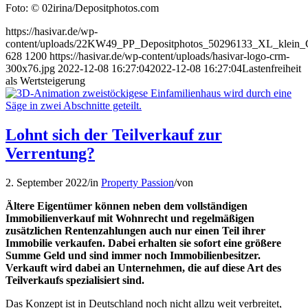
Foto: © 02irina/Depositphotos.com
https://hasivar.de/wp-
content/uploads/22KW49_PP_Depositphotos_50296133_XL_klein_Co
628
1200
https://hasivar.de/wp-content/uploads/hasivar-logo-crm-
300x76.jpg
2022-12-08 16:27:04
2022-12-08 16:27:04
Lastenfreiheit
als Wertsteigerung
Lohnt sich der Teilverkauf zur
Verrentung?
2. September 2022
/
in
Property Passion
/
von
Ältere Eigentümer können neben dem vollständigen
Immobilienverkauf mit Wohnrecht und regelmäßigen
zusätzlichen Rentenzahlungen auch nur einen Teil ihrer
Immobilie verkaufen. Dabei erhalten sie sofort eine größere
Summe Geld und sind immer noch Immobilienbesitzer.
Verkauft wird dabei an Unternehmen, die auf diese Art des
Teilverkaufs spezialisiert sind.
Das Konzept ist in Deutschland noch nicht allzu weit verbreitet,