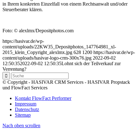
in Ihrem konkreten Einzelfall von einem Rechtsanwalt und/oder
Steuerberater klären.
Foto: © alexlmx/Depositphotos.com
https://hasivar.de/wp-
content/uploads/22KW35_Depositphotos_147764981_xl-
2015_klein_Copyright_alexlmx.jpg
628
1200
https://hasivar.de/wp-
content/uploads/hasivar-logo-crm-300x76.jpg
2022-09-02
12:50:35
2022-09-02 12:50:35
Lohnt sich der Teilverkauf zur
Verrentung?
© Copyright - HASIVAR CRM Services - HASIVAR Propstack
und FlowFact Services
Kontakt FlowFact Performer
Impressum
Datenschutz
Sitemap
Nach oben scrollen